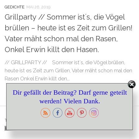
GEDICHTE
MAI 26, 2019
Grillparty // Sommer ist´s, die Vögel
brüllen – heute ist es Zeit zum Grillen!
Vater mäht schon mal den Rasen,
Onkel Erwin killt den Hasen.
// GRILLPARTY // Sommer ist´s, die Vögel brüllen,
heute ist es Zeit zum Grillen, Vater mäht schon mal den
Rasen Onkel Erwin killt den...
Set Youtube Channel ID
Dir gefällt der Beitrag? Darf gerne geteilt
werden! Vielen Dank.
TOPBLOGS