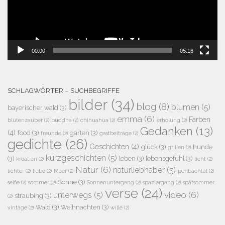
00:00
05:16
SCHLAGWÖRTER – SUCHBEGRIFFE
bilder
(34)
blog
(8)
blumen
(5)
bayerischer wald
(3)
emma
(6)
Farben
blütenzauber
(2)
buddha
(2)
chihuahua
(2)
erholung
(2)
Gedanken
(13)
(4)
food
(3)
garten
(3)
freunde
(2)
gastbeiträge
(2)
gedichte
(26)
Geschichten
(4)
glück
(3)
hunde
grillen
(2)
kurzgeschichten
(5)
(3)
leben
(3)
lebensgefühl
(3)
kroatien
(2)
licht
(2)
Natur
(6)
naturliebhaber
(5)
lichter
(2)
liebe
(2)
Meer
(2)
perlbachtal
(2)
Sonne
(3)
selfie
(2)
sommer
(2)
Sonnenuntergang
(2)
spaziergang
(2)
spätsommer
verse
(24)
video
(6)
unterwegs
(5)
straubing
(3)
(2)
Wald
(3)
Weihnachten
(3)
vintage
(2)
wille
(2)