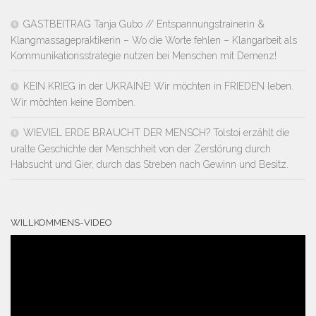
GASTBEITRAG Tanja Gubo // Entspannungstrainerin &
Klangmassagepraktikerin – Wo die Worte fehlen – Klangarbeit als
Kommunikationsstrategie nutzen bei Menschen mit Demenz!
KEIN KRIEG in der UKRAINE! Wir möchten in FRIEDEN leben.
Wir möchten keine Bomben.
WIEVIEL ERDE BRAUCHT DER MENSCH? Tolstoi erzählt die
uralte Geschichte der Menschheit von der Zerstörung durch
Habsucht und Gier, durch das Streben nach Gewinn und Besitz.
WILLKOMMENS-VIDEO
Video-
Player