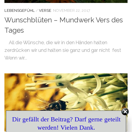
LEBENSGEFÜHL
/
VERSE
NOVEMBER 22, 2017
Wunschblüten – Mundwerk Vers des
Tages
All die Wünsche, die wir in den Händen halten
zerdrücken wir und halten sie ganz und gar nicht fest
Wenn wir...
Set Youtube Channel ID
Dir gefällt der Beitrag? Darf gerne geteilt
werden! Vielen Dank.