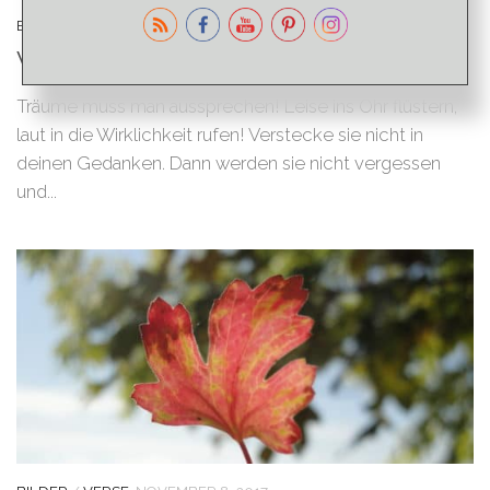
BILDER
/
VERSE
NOVEMBER 11, 2017
Vers des Tages – Laut sein!
Träume muss man aussprechen! Leise ins Ohr flüstern,
laut in die Wirklichkeit rufen! Verstecke sie nicht in
deinen Gedanken. Dann werden sie nicht vergessen
und...