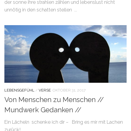
der sonne ihre strahlen zählen und lebenslust nicht
unnötig in den schatten stellen ...
LEBENSGEFÜHL
/
VERSE
OKTOBER 31, 2017
Von Menschen zu Menschen //
Mundwerk Gedanken //
Ein Lächeln schenke ich dir – Bring es mir mit Lachen
zurück!