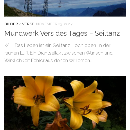
BILDER
/
VERSE
NOVEMBER 23, 2017
Mundwerk Vers des Tages – Seiltanz
// Das Leben ist ein Seiltanz Hoch oben in der
rauhen Luft Ein Drahtseilakt zwischen Wunsch und
Wirklichkeit Fehler aus denen wir lernen...