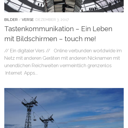
BILDER
/
VERSE
DEZEMBER 3, 2017
Tastenkommunikation – Ein Leben
mit Bildschirmen – touch me!
// Ein digitaler Vers // Online verbunden worldwide im
Netz mit anderen Geräten mit anderen Nicknamen mit
unendlichen Reichweiten vermeintlich grenzenlos
Internet Apps...