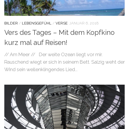
BILDER
/
LEBENSGEFÜHL
/
VERSE
JANUAR 6, 2018
Vers des Tages – Mit dem Kopfkino
kurz mal auf Reisen!
// Am Meer // Der weite Ozean liegt vor mir.
Rauschend wiegt er sich in seinem Bett. Salzig weht der
Wind sein wellenklingendes Lied...