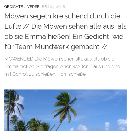
GEDICHTE
/
VERSE
JULI 29, 2018
Möwen segeln kreischend durch die
Lüfte // Die Möwen sehen alle aus, als
ob sie Emma hießen! Ein Gedicht, wie
für Team Mundwerk gemacht //
MÖWENLIED Die Möwen sehen alle aus, als ob sie
Emma hießen. Sie tragen einen weißen Flaus und sind
mit Schrot zu schießen. Ich schieße...