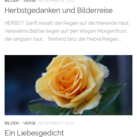
BILDER
/
VERSE
NOVEMBER 8, 2017
Herbstgedanken und Bilderreise
HERBST Sanft rieselt der Regen auf die frierende Haut.
Verwelkte Blätter liegen auf den Wegen Morgenfrost,
der langsam taut. Triefend tanz der Nebel Reigen,...
BILDER
/
VERSE
NOVEMBER 7, 2017
Ein Liebesgedicht