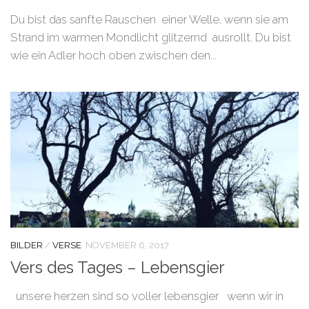
Du bist das sanfte Rauschen einer Welle, wenn sie am
Strand im warmen Mondlicht glitzernd ausrollt. Du bist
wie ein Adler hoch oben zwischen den...
BILDER
/
VERSE
NOVEMBER 6, 2017
Vers des Tages – Lebensgier
unsere herzen sind so voller lebensgier wenn wir in