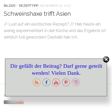
BILDER
/
REZEPTTIPP
NOVEMBER 12, 2017
Schweinshaxe trifft Asien
// Lust auf ein exotisches Rezept? // Hab heute ein
wenig experimentiert in der Küche und das Ergebnis ist
wirklich toll geworden! Deshalb hab ich...
Set Youtube Channel ID
Dir gefällt der Beitrag? Darf gerne geteilt
werden! Vielen Dank.
TOPBLOGS